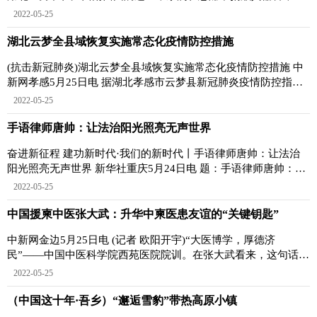
救了3名重症患者
2022-05-25
湖北云梦全县域恢复实施常态化疫情防控措施
(抗击新冠肺炎)湖北云梦全县域恢复实施常态化疫情防控措施 中
新网孝感5月25日电 据湖北孝感市云梦县新冠肺炎疫情防控指挥
部通告，该县全
2022-05-25
手语律师唐帅：让法治阳光照亮无声世界
奋进新征程 建功新时代·我们的新时代丨手语律师唐帅：让法治
阳光照亮无声世界 新华社重庆5月24日电 题：手语律师唐帅：让
法治阳光照亮
2022-05-25
中国援柬中医张大武：升华中柬医患友谊的“关键钥匙”
中新网金边5月25日电 (记者 欧阳开宇)“大医博学，厚德济
民”——中国中医科学院西苑医院院训。在张大武看来，这句话也
是一把升华中柬医
2022-05-25
（中国这十年·吾乡）“邂逅雪豹”带热高原小镇