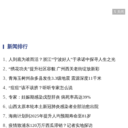
X 关闭
新闻排行
1、
人到底为谁而活？浙江“宁波好人”于承诺中探寻人生之光
2、
“绣花功夫”提升社区容貌 广州西关老街绽放新彩
3、
青海玉树州杂多县发生3.3级地震 震源深度11千米
4、
“痘痘”该不该挤？听听专家怎么说
5、
专家：妊娠期感染戊型肝炎 病死率高达39%
6、
山西太原本轮本土新冠肺炎感染者全部治愈出院
7、
海南计划到2025年提升人均预期寿命至81岁
8、
疫情致浦东120万斤西瓜滞销？记者实地探访