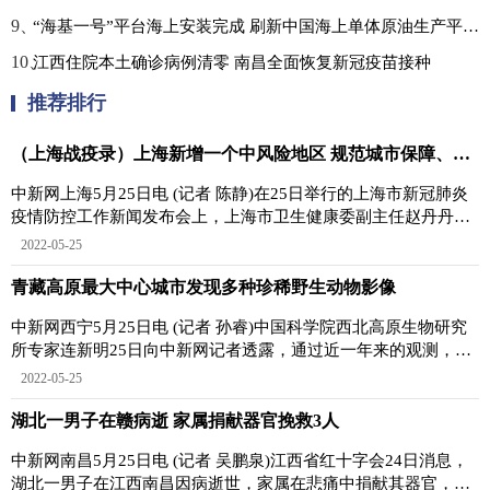
9、
“海基一号”平台海上安装完成 刷新中国海上单体原油生产平台重量纪录
10、
江西住院本土确诊病例清零 南昌全面恢复新冠疫苗接种
推荐排行
（上海战疫录）上海新增一个中风险地区 规范城市保障、方舱等工作人员回社区
中新网上海5月25日电 (记者 陈静)在25日举行的上海市新冠肺炎
疫情防控工作新闻发布会上，上海市卫生健康委副主任赵丹丹表
示，24日，上海
2022-05-25
青藏高原最大中心城市发现多种珍稀野生动物影像
中新网西宁5月25日电 (记者 孙睿)中国科学院西北高原生物研究
所专家连新明25日向中新网记者透露，通过近一年来的观测，在
青藏高原最大中
2022-05-25
湖北一男子在赣病逝 家属捐献器官挽救3人
中新网南昌5月25日电 (记者 吴鹏泉)江西省红十字会24日消息，
湖北一男子在江西南昌因病逝世，家属在悲痛中捐献其器官，挽