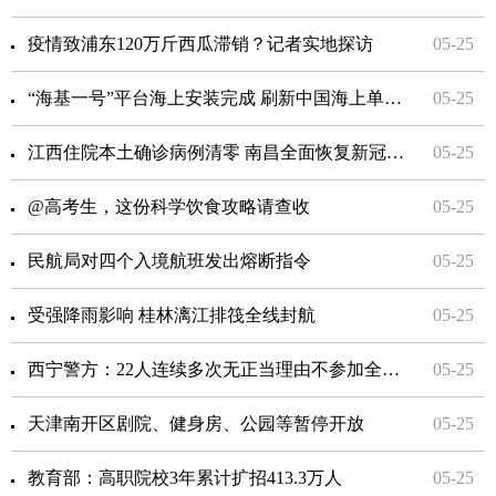
疫情致浦东120万斤西瓜滞销？记者实地探访
05-25
“海基一号”平台海上安装完成 刷新中国海上单体原油生产平台重量纪录
05-25
江西住院本土确诊病例清零 南昌全面恢复新冠疫苗接种
05-25
@高考生，这份科学饮食攻略请查收
05-25
民航局对四个入境航班发出熔断指令
05-25
受强降雨影响 桂林漓江排筏全线封航
05-25
西宁警方：22人连续多次无正当理由不参加全员核酸检测被处罚
05-25
天津南开区剧院、健身房、公园等暂停开放
05-25
教育部：高职院校3年累计扩招413.3万人
05-25