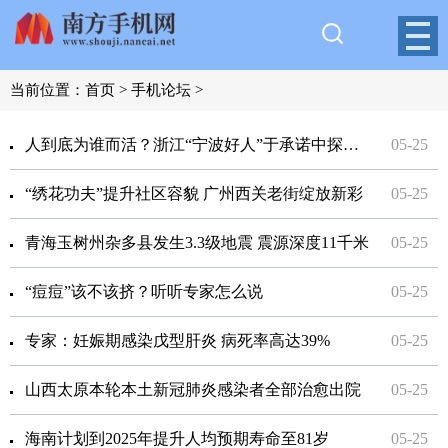
当前位置：
首页
>
手机论坛
>
人到底为谁而活？浙江“宁波好人”于承诺中探寻人生之光
05-25
“绣花功夫”提升社区容貌 广州西关老街绽放新彩
05-25
青海玉树州杂多县发生3.3级地震 震源深度11千米
05-25
“痘痘”该不该挤？听听专家怎么说
05-25
专家：妊娠期感染戊型肝炎 病死率高达39%
05-25
山西太原本轮本土新冠肺炎感染者全部治愈出院
05-25
海南计划到2025年提升人均预期寿命至81岁
05-25