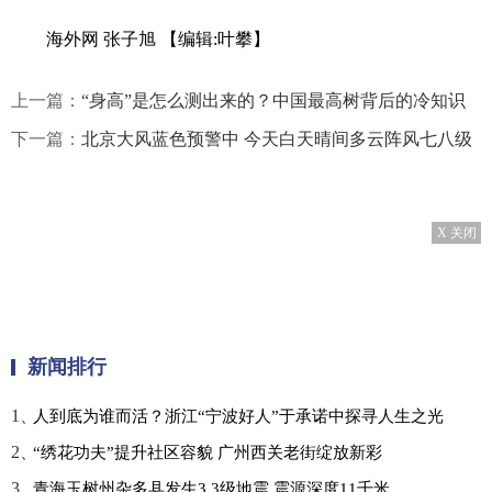
海外网 张子旭
【编辑:叶攀】
上一篇：
“身高”是怎么测出来的？中国最高树背后的冷知识
下一篇：
北京大风蓝色预警中 今天白天晴间多云阵风七八级
X 关闭
新闻排行
1、
人到底为谁而活？浙江“宁波好人”于承诺中探寻人生之光
2、
“绣花功夫”提升社区容貌 广州西关老街绽放新彩
3、
青海玉树州杂多县发生3.3级地震 震源深度11千米