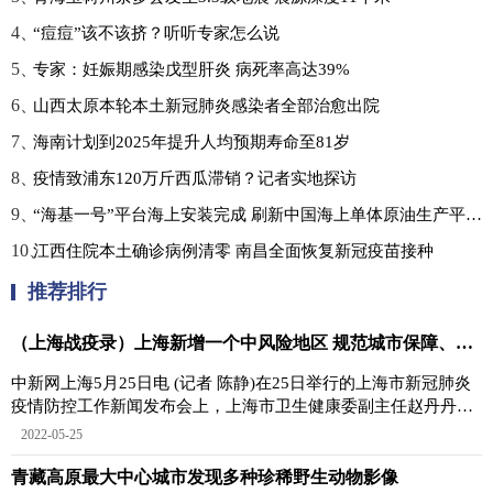
4、
“痘痘”该不该挤？听听专家怎么说
5、
专家：妊娠期感染戊型肝炎 病死率高达39%
6、
山西太原本轮本土新冠肺炎感染者全部治愈出院
7、
海南计划到2025年提升人均预期寿命至81岁
8、
疫情致浦东120万斤西瓜滞销？记者实地探访
9、
“海基一号”平台海上安装完成 刷新中国海上单体原油生产平台重量纪录
10、
江西住院本土确诊病例清零 南昌全面恢复新冠疫苗接种
推荐排行
（上海战疫录）上海新增一个中风险地区 规范城市保障、方舱等工作人员回社区
中新网上海5月25日电 (记者 陈静)在25日举行的上海市新冠肺炎
疫情防控工作新闻发布会上，上海市卫生健康委副主任赵丹丹表
示，24日，上海
2022-05-25
青藏高原最大中心城市发现多种珍稀野生动物影像