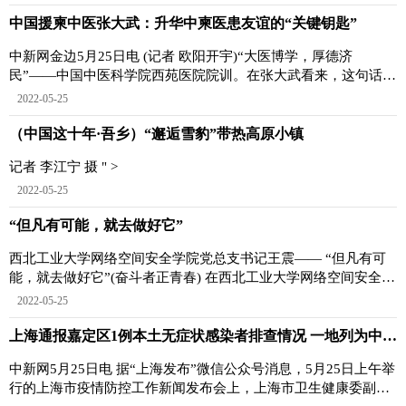
中国援柬中医张大武：升华中柬医患友谊的“关键钥匙”
中新网金边5月25日电 (记者 欧阳开宇)“大医博学，厚德济
民”——中国中医科学院西苑医院院训。在张大武看来，这句话也
是一把升华中柬医
2022-05-25
（中国这十年·吾乡）“邂逅雪豹”带热高原小镇
记者 李江宁 摄 " >
2022-05-25
“但凡有可能，就去做好它”
西北工业大学网络空间安全学院党总支书记王震—— “但凡有可
能，就去做好它”(奋斗者正青春) 在西北工业大学网络空间安全学
院，党总支书记王
2022-05-25
上海通报嘉定区1例本土无症状感染者排查情况 一地列为中风险地区
中新网5月25日电 据“上海发布”微信公众号消息，5月25日上午举
行的上海市疫情防控工作新闻发布会上，上海市卫生健康委副主