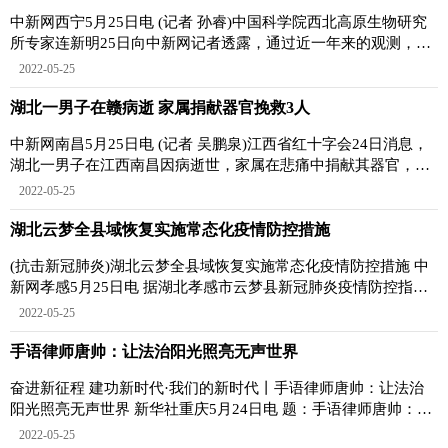
中新网西宁5月25日电 (记者 孙睿)中国科学院西北高原生物研究
所专家连新明25日向中新网记者透露，通过近一年来的观测，在
青藏高原最大中
2022-05-25
湖北一男子在赣病逝 家属捐献器官挽救3人
中新网南昌5月25日电 (记者 吴鹏泉)江西省红十字会24日消息，
湖北一男子在江西南昌因病逝世，家属在悲痛中捐献其器官，挽
救了3名重症患者
2022-05-25
湖北云梦全县域恢复实施常态化疫情防控措施
(抗击新冠肺炎)湖北云梦全县域恢复实施常态化疫情防控措施 中
新网孝感5月25日电 据湖北孝感市云梦县新冠肺炎疫情防控指挥
部通告，该县全
2022-05-25
手语律师唐帅：让法治阳光照亮无声世界
奋进新征程 建功新时代·我们的新时代丨手语律师唐帅：让法治
阳光照亮无声世界 新华社重庆5月24日电 题：手语律师唐帅：让
法治阳光照亮
2022-05-25