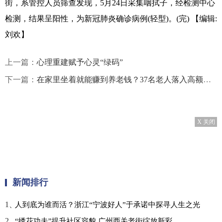
街，系管控人员筛查发现，5月24日采集咽拭子，经检测中心
检测，结果呈阳性，为新冠肺炎确诊病例(轻型)。(完)
【编辑:
刘欢】
上一篇：
心理重建赋予心灵“绿码”
下一篇：
在家里坐着就能赚到养老钱？37名老人落入高额返现陷阱
X 关闭
新闻排行
1、
人到底为谁而活？浙江“宁波好人”于承诺中探寻人生之光
2、
“绣花功夫”提升社区容貌 广州西关老街绽放新彩