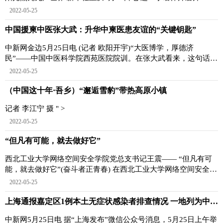
法治阳光照亮
2022-05-25
中国援柬中医张大武：升华中柬医患友谊的“关键钥匙”
中新网金边5月25日电 (记者 欧阳开宇)“大医博学，厚德济
民”——中国中医科学院西苑医院院训。在张大武看来，这句话也
是一把升华中柬医
2022-05-25
（中国这十年·吾乡）“邂逅雪豹”带热高原小镇
记者 李江宁 摄 " >
2022-05-25
“但凡有可能，就去做好它”
西北工业大学网络空间安全学院党总支书记王震—— “但凡有可
能，就去做好它”(奋斗者正青春) 在西北工业大学网络空间安全学
院，党总支书记王
2022-05-25
上海通报嘉定区1例本土无症状感染者排查情况 一地列为中风险地区
中新网5月25日电 据“上海发布”微信公众号消息，5月25日上午举