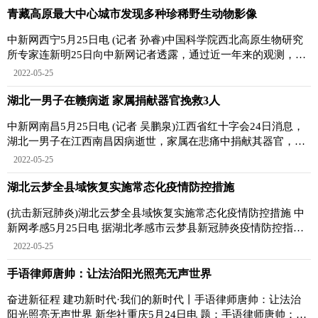
青藏高原最大中心城市发现多种珍稀野生动物影像
中新网西宁5月25日电 (记者 孙睿)中国科学院西北高原生物研究
所专家连新明25日向中新网记者透露，通过近一年来的观测，在
青藏高原最大中
2022-05-25
湖北一男子在赣病逝 家属捐献器官挽救3人
中新网南昌5月25日电 (记者 吴鹏泉)江西省红十字会24日消息，
湖北一男子在江西南昌因病逝世，家属在悲痛中捐献其器官，挽
救了3名重症患者
2022-05-25
湖北云梦全县域恢复实施常态化疫情防控措施
(抗击新冠肺炎)湖北云梦全县域恢复实施常态化疫情防控措施 中
新网孝感5月25日电 据湖北孝感市云梦县新冠肺炎疫情防控指挥
部通告，该县全
2022-05-25
手语律师唐帅：让法治阳光照亮无声世界
奋进新征程 建功新时代·我们的新时代丨手语律师唐帅：让法治
阳光照亮无声世界 新华社重庆5月24日电 题：手语律师唐帅：让