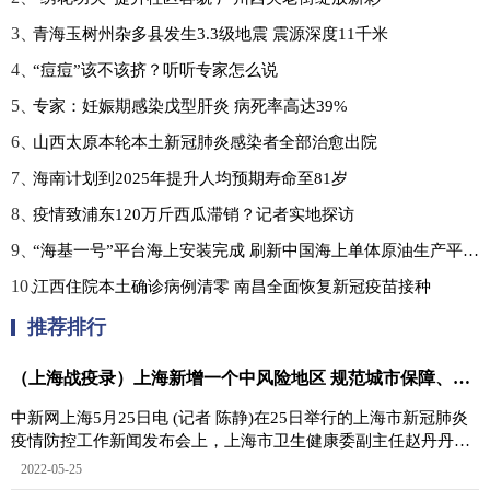
3、
青海玉树州杂多县发生3.3级地震 震源深度11千米
4、
“痘痘”该不该挤？听听专家怎么说
5、
专家：妊娠期感染戊型肝炎 病死率高达39%
6、
山西太原本轮本土新冠肺炎感染者全部治愈出院
7、
海南计划到2025年提升人均预期寿命至81岁
8、
疫情致浦东120万斤西瓜滞销？记者实地探访
9、
“海基一号”平台海上安装完成 刷新中国海上单体原油生产平台重量纪录
10、
江西住院本土确诊病例清零 南昌全面恢复新冠疫苗接种
推荐排行
（上海战疫录）上海新增一个中风险地区 规范城市保障、方舱等工作人员回社区
中新网上海5月25日电 (记者 陈静)在25日举行的上海市新冠肺炎
疫情防控工作新闻发布会上，上海市卫生健康委副主任赵丹丹表
示，24日，上海
2022-05-25